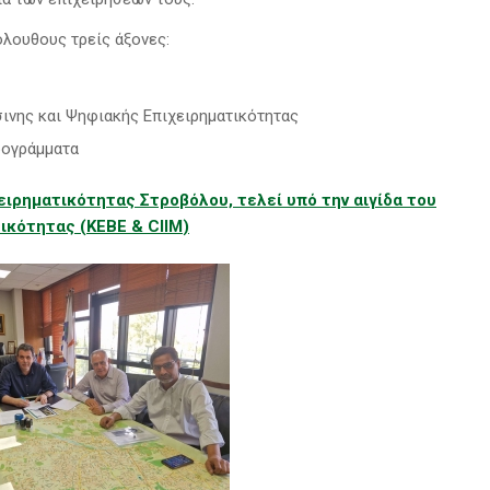
όλουθους τρείς άξονες:
ινης και Ψηφιακής Επιχειρηματικότητας
ρογράμματα
ειρηματικότητας Στροβόλου, τελεί υπό την αιγίδα του
τικότητας (ΚΕΒΕ &
CIIM
)