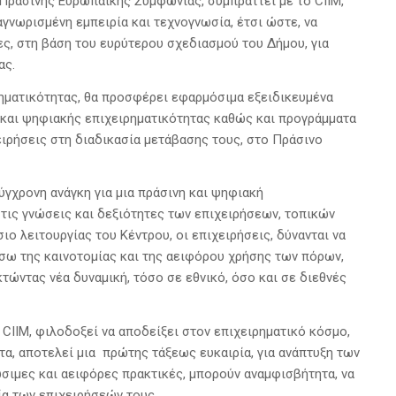
Πράσινης Ευρωπαϊκής Συμφωνίας, συμπράττει με το CIIM,
γνωρισμένη εμπειρία και τεχνογνωσία, έτσι ώστε, να
ες, στη βάση του ευρύτερου σχεδιασμού του Δήμου, για
ας.
ηματικότητας, θα προσφέρει εφαρμόσιμα εξειδικευμένα
 και ψηφιακής επιχειρηματικότητας καθώς και προγράμματα
ειρήσεις στη διαδικασία μετάβασης τους, στο Πράσινο
ύγχρονη ανάγκη για μια πράσινη και ψηφιακή
ι τις γνώσεις και δεξιότητες των επιχειρήσεων, τοπικών
ιο λειτουργίας του Κέντρου, οι επιχειρήσεις, δύνανται να
σω της καινοτομίας και της αειφόρου χρήσης των πόρων,
τώντας νέα δυναμική, τόσο σε εθνικό, όσο και σε διεθνές
CIIM, φιλοδοξεί να αποδείξει στον επιχειρηματικό κόσμο,
τα, αποτελεί μια πρώτης τάξεως ευκαιρία, για ανάπτυξη των
ώσιμες και αειφόρες πρακτικές, μπορούν αναμφισβήτητα, να
α των επιχειρήσεών τους.