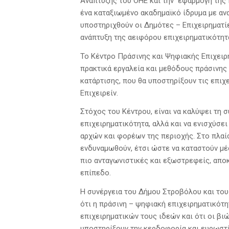
Ανάπτυξης του ΟΗΕ και την εφαρμογή της 
ένα καταξιωμένο ακαδημαϊκό ίδρυμα με ανα
υποστηριχθούν οι Δημότες – Επιχειρηματί
ανάπτυξη της αειφόρου επιχειρηματικότητ
Το Κέντρο Πράσινης και Ψηφιακής Επιχειρ
πρακτικά εργαλεία και μεθόδους πράσινης
κατάρτισης, που θα υποστηρίξουν τις επιχ
Επιχειρείν.
Στόχος του Κέντρου, είναι να καλύψει τη σ
επιχειρηματικότητα, αλλά και να ενισχύσε
αρχών και φορέων της περιοχής. Στο πλαίσ
ενδυναμωθούν, έτσι ώστε να καταστούν μέ
πιο ανταγωνιστικές και εξωστρεφείς, αποκ
επίπεδο.
Η συνέργεια του Δήμου Στροβόλου και του 
ότι η πράσινη – ψηφιακή επιχειρηματικότη
επιχειρηματικών τους ιδεών και ότι οι βι
υποστηρίξουν την κερδοφορία και ευρωστί